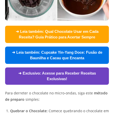
➜ Leia também:
Qual Chocolate Usar em Cada
Receita? Guia Prático para Acertar Sempre
➜ Leia também:
Cupcake Yin-Yang Doce: Fusão de
Baunilha e Cacau que Encanta
➜ Exclusivo:
Acesse para Receber Receitas
Exclusivas!
Para derreter o chocolate no micro-ondas, siga este
método
de preparo
simples:
Quebrar o Chocolate:
Comece quebrando o chocolate em