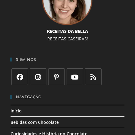
RECEITAS DA BELLA
RECEITAS CASEIRAS!
SIGA-NOS
Abre
Abre
Abre
Abre
Abre
em
em
em
em
em
NAVEGAÇÃO
uma
uma
uma
uma
uma
Início
nova
nova
nova
nova
nova
aba
aba
aba
aba
aba
Bebidas com Chocolate
Curiosidades e História do Chocolate