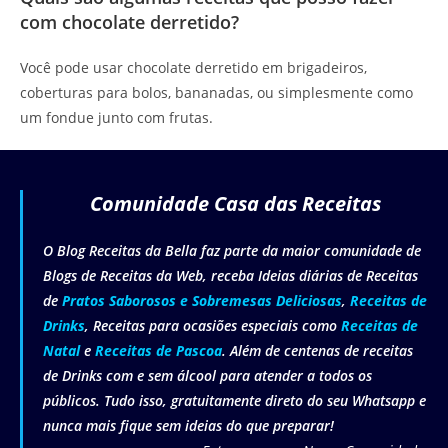
com chocolate derretido?
Você pode usar chocolate derretido em brigadeiros,
coberturas para bolos, bananadas, ou simplesmente como
um fondue junto com frutas.
Comunidade Casa das Receitas
O Blog Receitas da Bella faz parte da maior comunidade de
Blogs de Receitas da Web, receba Ideias diárias de Receitas
de
Pratos Saborosos e Sobremesas Deliciosas
,
Receitas de
Drinks
, Receitas para ocasiões especiais como
Receitas de
Natal
e
Receitas de Pascoa
. Além de centenas de receitas
de Drinks com e sem álcool para atender a todos os
públicos. Tudo isso, gratuitamente direto do seu Whatsapp e
nunca mais fique sem ideias do que preparar!