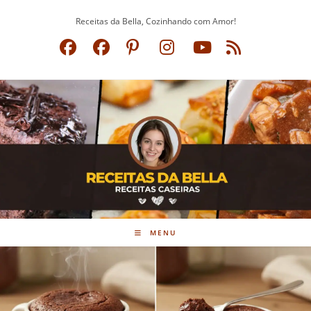
Ir
Receitas da Bella, Cozinhando com Amor!
para
o
conteúdo
MENU