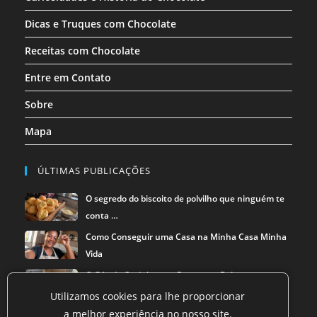
Dicas e Truques com Chocolate
Receitas com Chocolate
Entre em Contato
Sobre
Mapa
ÚLTIMAS PUBLICAÇÕES
O segredo do biscoito de polvilho que ninguém te
conta …
Como Conseguir uma Casa na Minha Casa Minha
Vida
O Gás de Cozinha que Pesava no Bolso — e a
Solução que …
Utilizamos cookies para lhe proporcionar
a melhor experiência no nosso site.