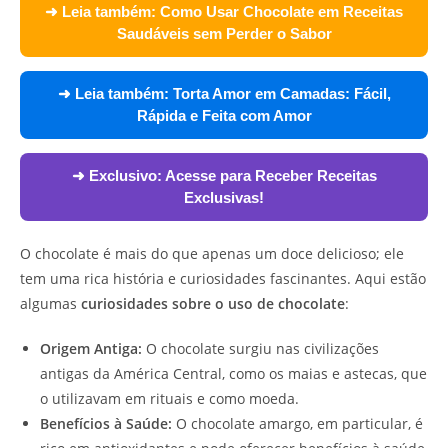
➜ Leia também:
Como Usar Chocolate em Receitas
Saudáveis sem Perder o Sabor
➜ Leia também:
Torta Amor em Camadas: Fácil,
Rápida e Feita com Amor
➜ Exclusivo:
Acesse para Receber Receitas
Exclusivas!
O chocolate é mais do que apenas um doce delicioso; ele
tem uma rica história e curiosidades fascinantes. Aqui estão
algumas
curiosidades sobre o uso de chocolate
:
Origem Antiga:
O chocolate surgiu nas civilizações
antigas da América Central, como os maias e astecas, que
o utilizavam em rituais e como moeda.
Benefícios à Saúde:
O chocolate amargo, em particular, é