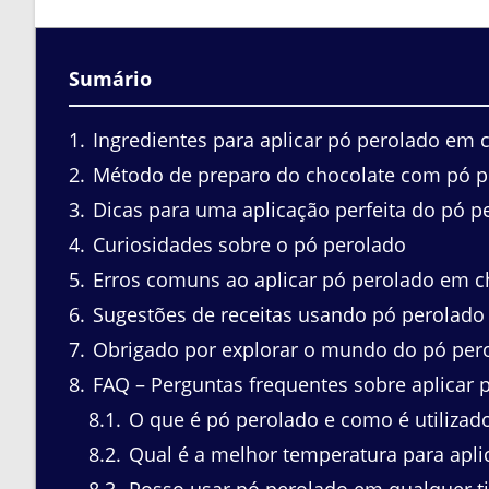
Sumário
1
Ingredientes para aplicar pó perolado em 
2
Método de preparo do chocolate com pó p
3
Dicas para uma aplicação perfeita do pó p
4
Curiosidades sobre o pó perolado
5
Erros comuns ao aplicar pó perolado em c
6
Sugestões de receitas usando pó perolado
7
Obrigado por explorar o mundo do pó per
8
FAQ – Perguntas frequentes sobre aplicar 
8.1
O que é pó perolado e como é utilizado
8.2
Qual é a melhor temperatura para apli
8.3
Posso usar pó perolado em qualquer ti