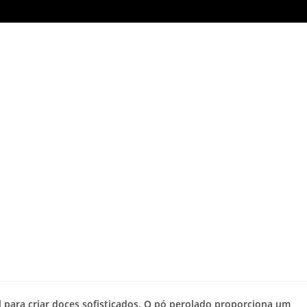
l para criar doces sofisticados. O pó perolado proporciona um