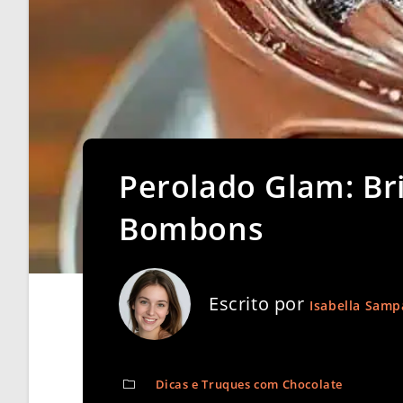
Perolado Glam: Br
Bombons
Escrito por
Isabella Samp
Dicas e Truques com Chocolate