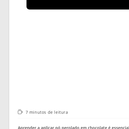
Tempo
7 minutos de leitura
de
leitura:
Aprender a aplicar pó perolado em chocolate é essencia