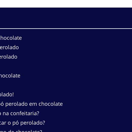
chocolate
erolado
erolado
hocolate
olado!
pó perolado em chocolate
 na confeitaria?
car o pó perolado?
po de chocolate?