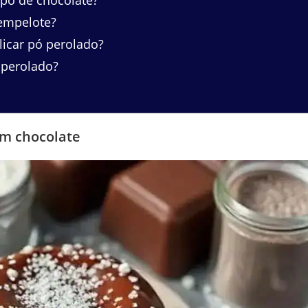
empelote?
icar pó perolado?
 perolado?
em chocolate