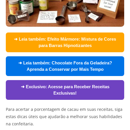
➜ Leia também:
Efeito Mármore: Mistura de Cores
para Barras Hipnotizantes
➜ Leia também:
Chocolate Fora da Geladeira?
Aprenda a Conservar por Mais Tempo
➜ Exclusivo:
Acesse para Receber Receitas
Exclusivas!
Para acertar a porcentagem de cacau em suas receitas, siga
estas dicas úteis que ajudarão a melhorar suas habilidades
na confeitaria.