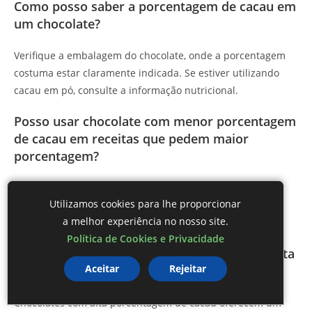
Como posso saber a porcentagem de cacau em
um chocolate?
Verifique a embalagem do chocolate, onde a porcentagem
costuma estar claramente indicada. Se estiver utilizando
cacau em pó, consulte a informação nutricional.
Posso usar chocolate com menor porcentagem
de cacau em receitas que pedem maior
porcentagem?
Sim, mas é importante ajustar a quantidade de açúcar e
Utilizamos cookies para lhe proporcionar
outros ingredientes, pois chocolates com menor
a melhor experiência no nosso site.
porcentagem de cacau tendem a ser mais doces.
Política de Cookies e Privacidade
Quais os benefícios de usar chocolate com alta
Aceitar
Rejeitar
porcentagem de cacau?
Chocolates com alta porcentagem de cacau oferecem um