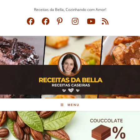
Ir
Receitas da Bella, Cozinhando com Amor!
para
o
conteúdo
MENU