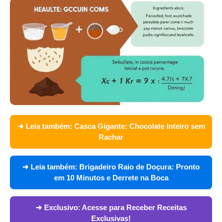
➜ Leia também:
Casca Gigante: Chocolate Inteiro sem
Rachar
➜ Leia também:
Brigadeiro Raio de Doçura: Pronto
em 10 Minutos e Derrete na Boca
➜ Exclusivo:
Acesse para Receber Receitas
Exclusivas!