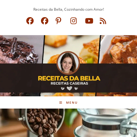
Ir
Receitas da Bella, Cozinhando com Amor!
para
o
conteúdo
MENU