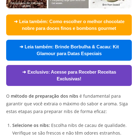
➜ Leia também:
Como escolher o melhor chocolate
nobre para doces finos e bombons gourmet
➜ Leia também:
Brinde Borbulha & Cacau: Kit
Glamour para Datas Especiais
➜ Exclusivo:
Acesse para Receber Receitas
Exclusivas!
O
método de preparação dos nibs
é fundamental para
garantir que você extraia o máximo do sabor e aroma. Siga
estas etapas para preparar nibs de forma eficaz:
Selecione os nibs:
Escolha nibs de cacau de qualidade.
Verifique se são frescos e não têm odores estranhos.