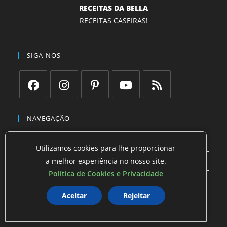
RECEITAS DA BELLA
RECEITAS CASEIRAS!
SIGA-NOS
Abre
Abre
Abre
Abre
Abre
em
em
em
em
em
NAVEGAÇÃO
uma
uma
uma
uma
uma
Início
nova
nova
nova
nova
nova
Utilizamos cookies para lhe proporcionar
aba
aba
aba
aba
aba
a melhor experiência no nosso site.
Bebidas com Chocolate
Política de Cookies e Privacidade
Curiosidades e História do Chocolate
Aceitar
Rejeitar
Dicas e Truques com Chocolate
Receitas com Chocolate