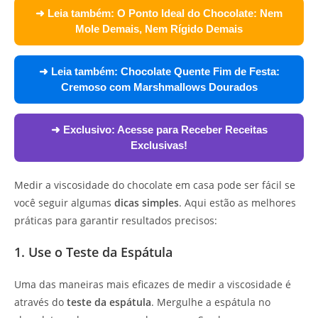
➜ Leia também:
O Ponto Ideal do Chocolate: Nem
Mole Demais, Nem Rígido Demais
➜ Leia também:
Chocolate Quente Fim de Festa:
Cremoso com Marshmallows Dourados
➜ Exclusivo:
Acesse para Receber Receitas
Exclusivas!
Medir a viscosidade do chocolate em casa pode ser fácil se
você seguir algumas
dicas simples
. Aqui estão as melhores
práticas para garantir resultados precisos:
1. Use o Teste da Espátula
Uma das maneiras mais eficazes de medir a viscosidade é
através do
teste da espátula
. Mergulhe a espátula no