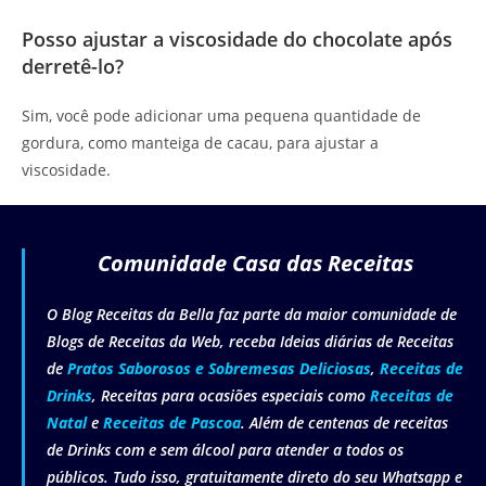
Posso ajustar a viscosidade do chocolate após
derretê-lo?
Sim, você pode adicionar uma pequena quantidade de
gordura, como manteiga de cacau, para ajustar a
viscosidade.
Comunidade Casa das Receitas
O Blog Receitas da Bella faz parte da maior comunidade de
Blogs de Receitas da Web, receba Ideias diárias de Receitas
de
Pratos Saborosos e Sobremesas Deliciosas
,
Receitas de
Drinks
, Receitas para ocasiões especiais como
Receitas de
Natal
e
Receitas de Pascoa
. Além de centenas de receitas
de Drinks com e sem álcool para atender a todos os
públicos. Tudo isso, gratuitamente direto do seu Whatsapp e