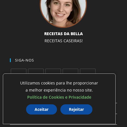
RECEITAS DA BELLA
RECEITAS CASEIRAS!
SIGA-NOS
Utilizamos cookies para lhe proporcionar
Abre
Abre
Abre
Abre
Abre
a melhor experiência no nosso site.
em
em
em
em
em
NAVEGAÇÃO
Política de Cookies e Privacidade
uma
uma
uma
uma
uma
Início
nova
nova
nova
nova
nova
Aceitar
Rejeitar
aba
aba
aba
aba
aba
Bebidas com Chocolate