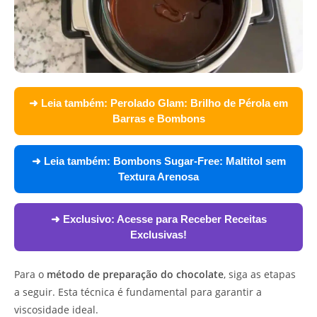
➜ Leia também:
Perolado Glam: Brilho de Pérola em
Barras e Bombons
➜ Leia também:
Bombons Sugar-Free: Maltitol sem
Textura Arenosa
➜ Exclusivo:
Acesse para Receber Receitas
Exclusivas!
Para o
método de preparação do chocolate
, siga as etapas
a seguir. Esta técnica é fundamental para garantir a
viscosidade ideal.