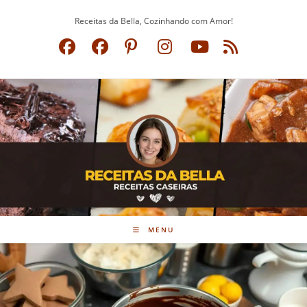
Ir
Receitas da Bella, Cozinhando com Amor!
para
o
conteúdo
MENU