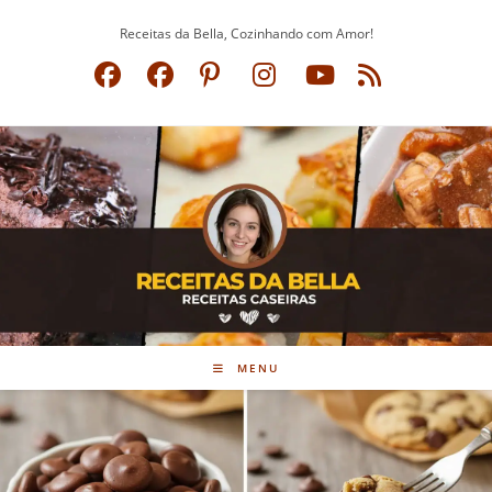
Ir
Receitas da Bella, Cozinhando com Amor!
para
o
conteúdo
MENU