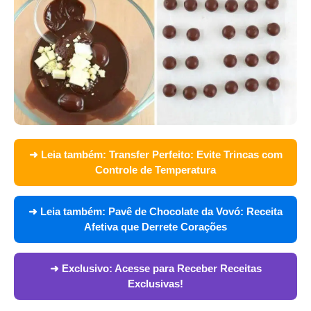
➜ Leia também:
Transfer Perfeito: Evite Trincas com
Controle de Temperatura
➜ Leia também:
Pavê de Chocolate da Vovó: Receita
Afetiva que Derrete Corações
➜ Exclusivo:
Acesse para Receber Receitas
Exclusivas!