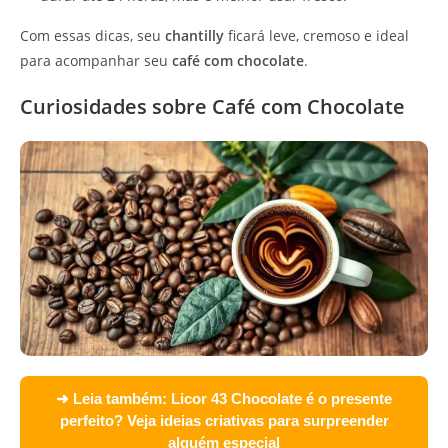
Com essas dicas, seu
chantilly
ficará leve, cremoso e ideal
para acompanhar seu
café com chocolate
.
Curiosidades sobre Café com Chocolate
➜ Leia também:
Licor 43 Chocolate é o presente
perfeito? Veja ideias criativas para surpreender
alguém especial