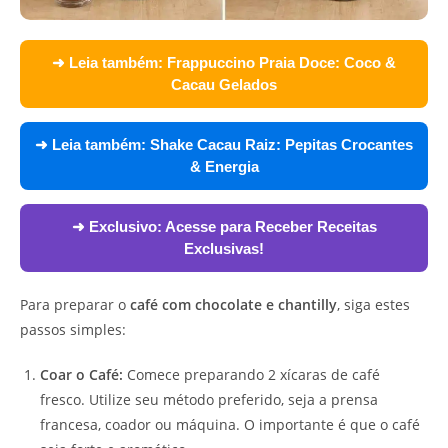
➜ Leia também:
Frappuccino Praia Doce: Coco &
Cacau Gelados
➜ Leia também:
Shake Cacau Raiz: Pepitas Crocantes
& Energia
➜ Exclusivo:
Acesse para Receber Receitas
Exclusivas!
Para preparar o
café com chocolate e chantilly
, siga estes
passos simples:
Coar o Café:
Comece preparando 2 xícaras de café
fresco. Utilize seu método preferido, seja a prensa
francesa, coador ou máquina. O importante é que o café