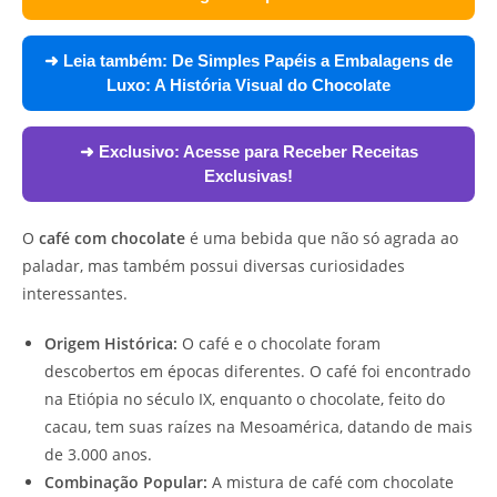
➜ Leia também:
De Simples Papéis a Embalagens de
Luxo: A História Visual do Chocolate
➜ Exclusivo:
Acesse para Receber Receitas
Exclusivas!
O
café com chocolate
é uma bebida que não só agrada ao
paladar, mas também possui diversas curiosidades
interessantes.
Origem Histórica:
O café e o chocolate foram
descobertos em épocas diferentes. O café foi encontrado
na Etiópia no século IX, enquanto o chocolate, feito do
cacau, tem suas raízes na Mesoamérica, datando de mais
de 3.000 anos.
Combinação Popular:
A mistura de café com chocolate