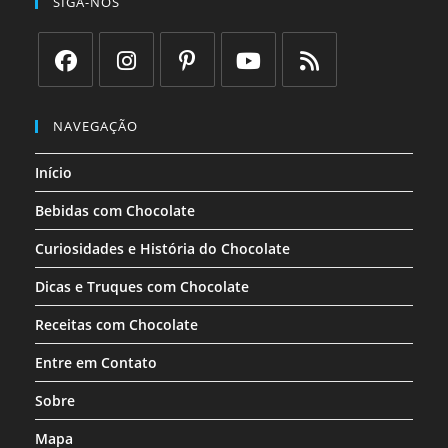
SIGA-NOS
Abre
Abre
Abre
Abre
Abre
em
em
em
em
em
NAVEGAÇÃO
uma
uma
uma
uma
uma
Início
nova
nova
nova
nova
nova
aba
aba
aba
aba
aba
Bebidas com Chocolate
Curiosidades e História do Chocolate
Dicas e Truques com Chocolate
Receitas com Chocolate
Entre em Contato
Sobre
Mapa