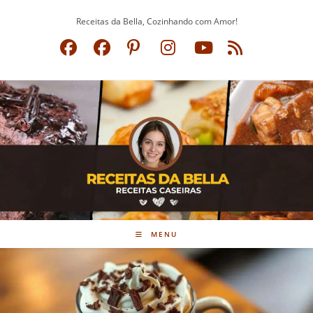
Ir
Receitas da Bella, Cozinhando com Amor!
para
o
conteúdo
MENU