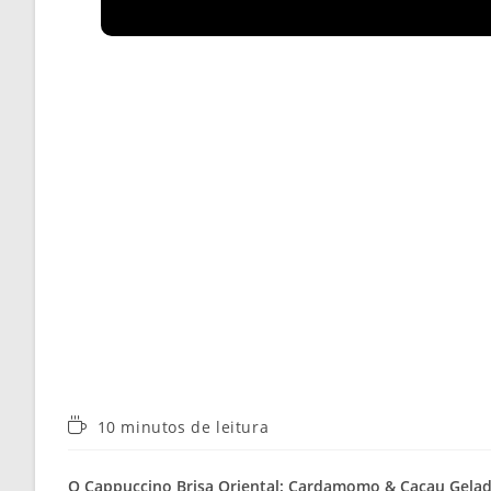
Tempo
10 minutos de leitura
de
leitura:
O Cappuccino Brisa Oriental: Cardamomo & Cacau Geladi