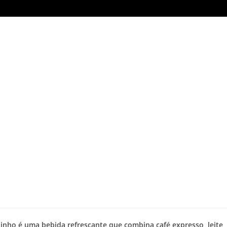
nho é uma bebida refrescante que combina café expresso, leite,