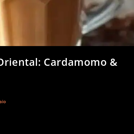
 Oriental: Cardamomo &
aio