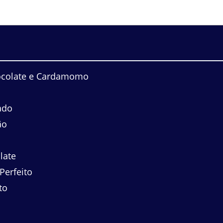
ocolate e Cardamomo
ado
ão
late
Perfeito
to