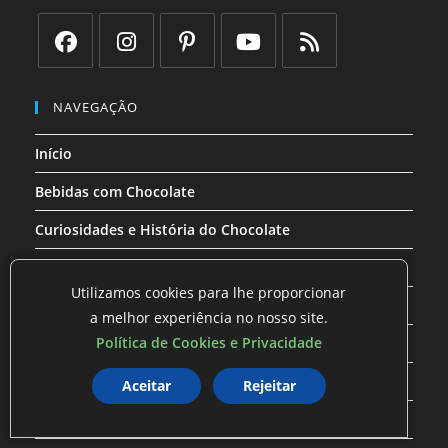
Abre
Abre
Abre
Abre
Abre
em
em
em
em
em
NAVEGAÇÃO
uma
uma
uma
uma
uma
Início
nova
nova
nova
nova
nova
aba
aba
aba
aba
aba
Bebidas com Chocolate
Curiosidades e História do Chocolate
Dicas e Truques com Chocolate
Utilizamos cookies para lhe proporcionar
Receitas com Chocolate
a melhor experiência no nosso site.
Política de Cookies e Privacidade
Entre em Contato
Sobre
Aceitar
Rejeitar
Mapa