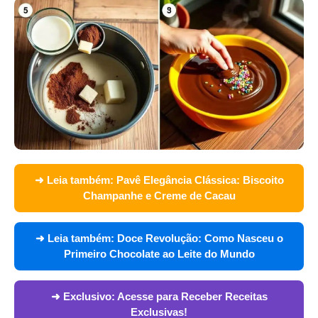
➜ Leia também:
Pavê Elegância Clássica: Biscoito
Champanhe e Creme de Cacau
➜ Leia também:
Doce Revolução: Como Nasceu o
Primeiro Chocolate ao Leite do Mundo
➜ Exclusivo:
Acesse para Receber Receitas
Exclusivas!