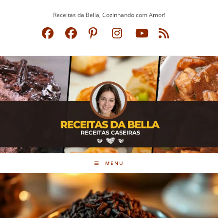
Ir
Receitas da Bella, Cozinhando com Amor!
para
o
conteúdo
MENU