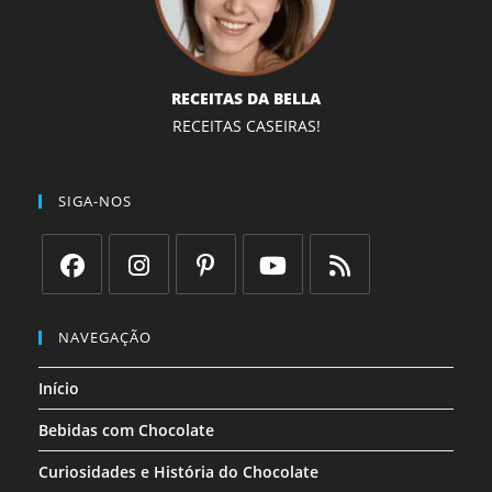
RECEITAS DA BELLA
RECEITAS CASEIRAS!
SIGA-NOS
Abre
Abre
Abre
Abre
Abre
em
em
em
em
em
NAVEGAÇÃO
uma
uma
uma
uma
uma
Início
nova
nova
nova
nova
nova
aba
aba
aba
aba
aba
Bebidas com Chocolate
Curiosidades e História do Chocolate