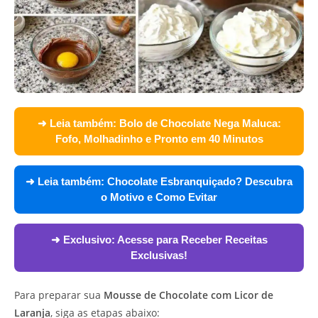
➜ Leia também:
Bolo de Chocolate Nega Maluca:
Fofo, Molhadinho e Pronto em 40 Minutos
➜ Leia também:
Chocolate Esbranquiçado? Descubra
o Motivo e Como Evitar
➜ Exclusivo:
Acesse para Receber Receitas
Exclusivas!
Para preparar sua
Mousse de Chocolate com Licor de
Laranja
, siga as etapas abaixo: