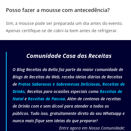
Posso fazer a mousse com antecedência?
Sim, a mousse pode ser preparada um dia antes do evento.
Apenas certifique-se de cobri-la bem antes de refrigerar.
Comunidade Casa das Receitas
O Blog Receitas da Bella faz parte da maior comunidade de
Blogs de Receitas da Web, receba Ideias diárias de Receitas
de
Pratos Saborosos e Sobremesas Deliciosas
,
Receitas de
Drinks
, Receitas para ocasiões especiais como
Receitas de
Natal
e
Receitas de Pascoa
. Além de centenas de receitas
de Drinks com e sem álcool para atender a todos os
públicos. Tudo isso, gratuitamente direto do seu Whatsapp e
nunca mais fique sem ideias do que preparar!
Entre agora em Nossa Comunidade: