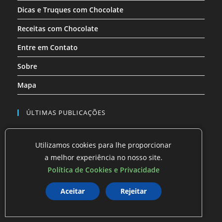
Dicas e Truques com Chocolate
Receitas com Chocolate
Entre em Contato
Sobre
Mapa
ÚLTIMAS PUBLICAÇÕES
O segredo do biscoito de polvilho que ninguém te
conta …
Utilizamos cookies para lhe proporcionar
a melhor experiência no nosso site.
Como Conseguir uma Casa na Minha Casa Minha
Política de Cookies e Privacidade
Vida
O Gás de Cozinha que Pesava no Bolso — e a
Aceitar
Rejeitar
Solução que …