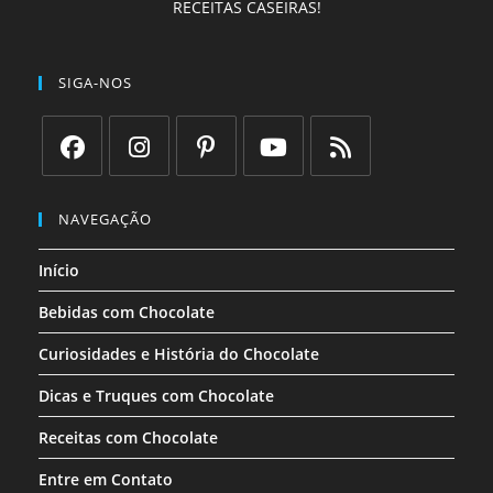
RECEITAS CASEIRAS!
SIGA-NOS
Abre
Abre
Abre
Abre
Abre
em
em
em
em
em
NAVEGAÇÃO
uma
uma
uma
uma
uma
Início
nova
nova
nova
nova
nova
aba
aba
aba
aba
aba
Bebidas com Chocolate
Curiosidades e História do Chocolate
Dicas e Truques com Chocolate
Receitas com Chocolate
Entre em Contato