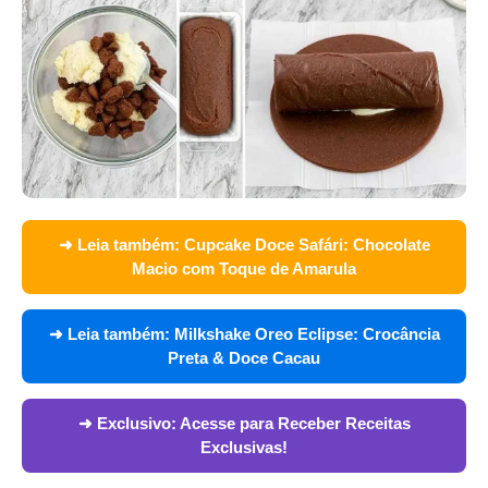
➜ Leia também:
Cupcake Doce Safári: Chocolate
Macio com Toque de Amarula
➜ Leia também:
Milkshake Oreo Eclipse: Crocância
Preta & Doce Cacau
➜ Exclusivo:
Acesse para Receber Receitas
Exclusivas!