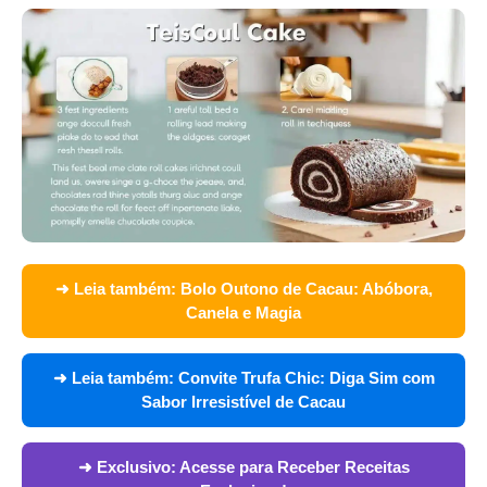
➜ Leia também:
Bolo Outono de Cacau: Abóbora,
Canela e Magia
➜ Leia também:
Convite Trufa Chic: Diga Sim com
Sabor Irresistível de Cacau
➜ Exclusivo:
Acesse para Receber Receitas