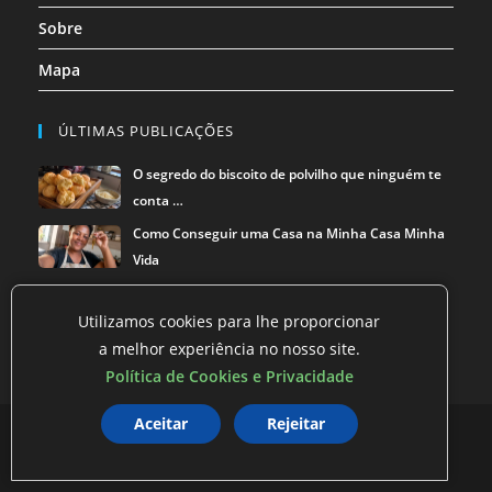
Sobre
Mapa
ÚLTIMAS PUBLICAÇÕES
O segredo do biscoito de polvilho que ninguém te
conta …
Como Conseguir uma Casa na Minha Casa Minha
Vida
O Gás de Cozinha que Pesava no Bolso — e a
Solução que …
Utilizamos cookies para lhe proporcionar
a melhor experiência no nosso site.
Política de Cookies e Privacidade
Aceitar
Rejeitar
Política de privacidade
Termos de Uso
Exclusão de Dados
©
O Mestre dos Blogs
2026