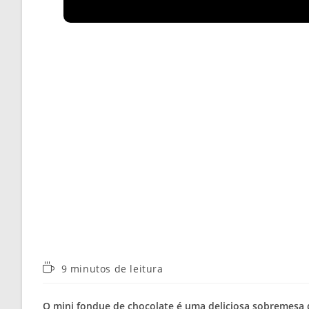
Tempo
9 minutos de leitura
de
leitura:
O mini fondue de chocolate é uma deliciosa sobremesa q