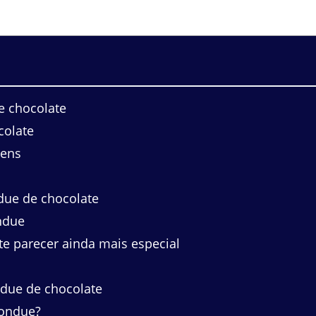
e chocolate
colate
gens
ue de chocolate
ndue
te parecer ainda mais especial
ndue de chocolate
fondue?