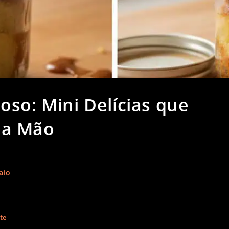
oso: Mini Delícias que
da Mão
aio
te