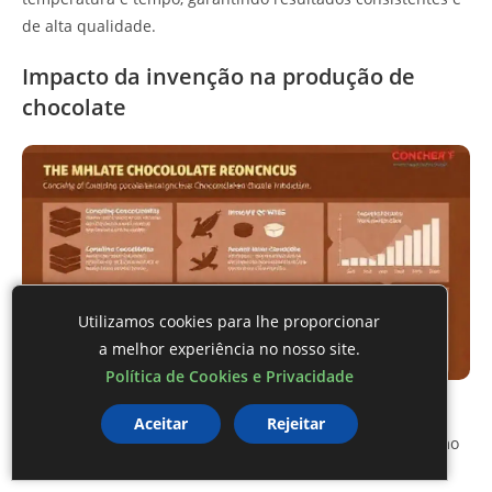
de alta qualidade.
Impacto da invenção na produção de
chocolate
Utilizamos cookies para lhe proporcionar
a melhor experiência no nosso site.
Política de Cookies e Privacidade
A
invenção da máquina de conchagem
teve um profundo
Aceitar
Rejeitar
impacto na produção de chocolate, mudando o modo como
o chocolate é feito e consumido em todo o mundo.