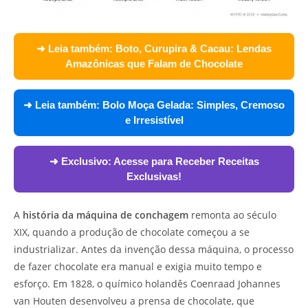
➜ Leia também:
Boto, Curupira & Cacau: Lendas
Amazônicas que Falam de Chocolate
➜ Leia também:
Bolo Moça Gelada: Simples, Cremoso
e Irresistível
➜ Exclusivo:
Acesse para Receber Receitas
Exclusivas!
A
história da máquina de conchagem
remonta ao século
XIX, quando a produção de chocolate começou a se
industrializar. Antes da invenção dessa máquina, o processo
de fazer chocolate era manual e exigia muito tempo e
esforço. Em 1828, o químico holandês Coenraad Johannes
van Houten desenvolveu a prensa de chocolate, que