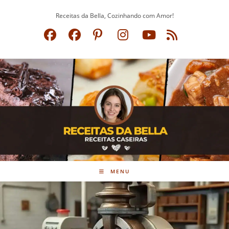
Ir
Receitas da Bella, Cozinhando com Amor!
para
o
conteúdo
MENU