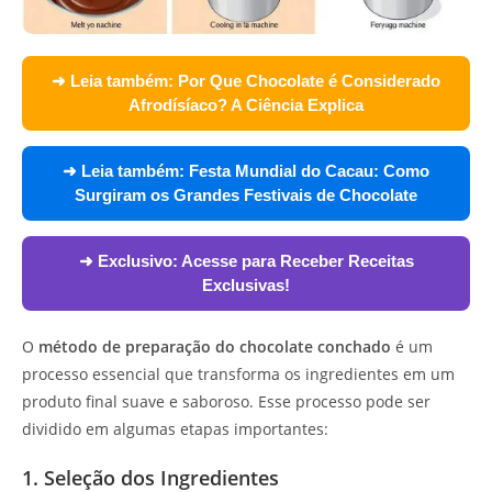
➜ Leia também:
Por Que Chocolate é Considerado
Afrodísíaco? A Ciência Explica
➜ Leia também:
Festa Mundial do Cacau: Como
Surgiram os Grandes Festivais de Chocolate
➜ Exclusivo:
Acesse para Receber Receitas
Exclusivas!
O
método de preparação do chocolate conchado
é um
processo essencial que transforma os ingredientes em um
produto final suave e saboroso. Esse processo pode ser
dividido em algumas etapas importantes:
1. Seleção dos Ingredientes