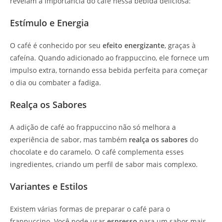
revelam a importância do café nessa bebida deliciosa:
Estímulo e Energia
O café é conhecido por seu
efeito energizante
, graças à
cafeína. Quando adicionado ao frappuccino, ele fornece um
impulso extra, tornando essa bebida perfeita para começar
o dia ou combater a fadiga.
Realça os Sabores
A adição de café ao frappuccino não só melhora a
experiência de sabor, mas também
realça os sabores
do
chocolate e do caramelo. O café complementa esses
ingredientes, criando um perfil de sabor mais complexo.
Variantes e Estilos
Existem várias formas de preparar o café para o
frappuccino. Você pode usar
espresso
para um sabor mais