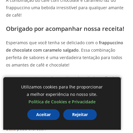
A combinação do café com chocolate e caramelo faz do
frappuccino uma bebida irresistível para qualquer amante
de café!
Obrigado por acompanhar nossa receita!
Esperamos que você tenha se deliciado com o
frappuccino
de chocolate com caramelo salgado
. Essa combinação
perfeita de sabores é uma verdadeira tentação para todos
os amantes de café e chocolate!
Para mais receitas incríveis e dicas de culinária, não deixe
de nos seguir nas redes sociais e visitar o
Protal de
Utilizamos cookies para lhe proporcionar
Culinária Receitas da Bella
. Venha fazer parte da nossa
a melhor experiência no nosso site.
comunidade! Seu apoio nos inspira a criar ainda mais
Política de Cookies e Privacidade
conteúdo delicioso e criativo.
Aceitar
Rejeitar
Junte-se a nós e descubra tudo o que o
Blog Receitas da
Bella
pode oferecer!