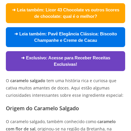
➜ Leia também:
Licor 43 Chocolate vs outros licores
de chocolate: qual é o melhor?
➜ Leia também:
Pavê Elegância Clássica: Biscoito
Champanhe e Creme de Cacau
➜ Exclusivo:
Acesse para Receber Receitas
Exclusivas!
O
caramelo salgado
tem uma história rica e curiosa que
cativa muitos amantes de doces. Aqui estão algumas
curiosidades interessantes sobre esse ingrediente especial:
Origem do Caramelo Salgado
O caramelo salgado, também conhecido como
caramelo
com flor de sal
, originou-se na região da Bretanha, na