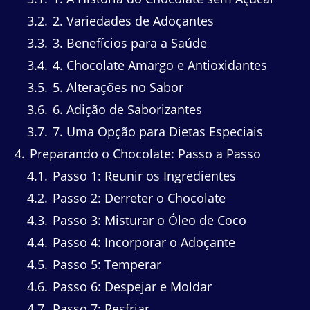
3.2
2. Variedades de Adoçantes
3.3
3. Benefícios para a Saúde
3.4
4. Chocolate Amargo e Antioxidantes
3.5
5. Alterações no Sabor
3.6
6. Adição de Saborizantes
3.7
7. Uma Opção para Dietas Especiais
4
Preparando o Chocolate: Passo a Passo
4.1
Passo 1: Reunir os Ingredientes
4.2
Passo 2: Derreter o Chocolate
4.3
Passo 3: Misturar o Óleo de Coco
4.4
Passo 4: Incorporar o Adoçante
4.5
Passo 5: Temperar
4.6
Passo 6: Despejar e Moldar
4.7
Passo 7: Resfriar