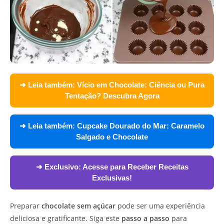
➜ Leia também:
Vício em Chocolate: Ciência ou Pura
Tentação? Descubra Agora
➜ Leia também:
Cupcake Dourado do Mar: Caramelo
Salgado e Chocolate
➜ Exclusivo:
Acesse para Receber Receitas
Exclusivas!
Preparar
chocolate sem açúcar
pode ser uma experiência
deliciosa e gratificante. Siga este
passo a passo
para