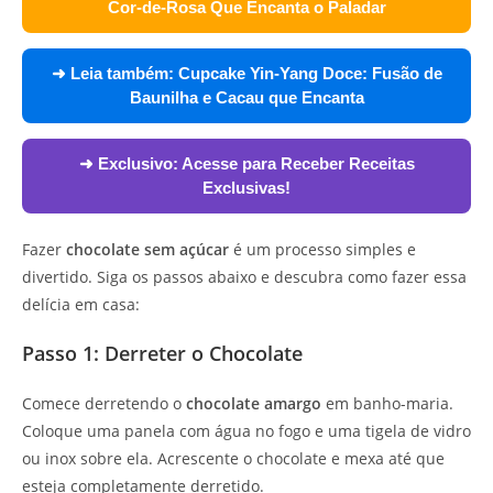
Cor-de-Rosa Que Encanta o Paladar
➜ Leia também:
Cupcake Yin-Yang Doce: Fusão de
Baunilha e Cacau que Encanta
➜ Exclusivo:
Acesse para Receber Receitas
Exclusivas!
Fazer
chocolate sem açúcar
é um processo simples e
divertido. Siga os passos abaixo e descubra como fazer essa
delícia em casa:
Passo 1: Derreter o Chocolate
Comece derretendo o
chocolate amargo
em banho-maria.
Coloque uma panela com água no fogo e uma tigela de vidro
ou inox sobre ela. Acrescente o chocolate e mexa até que
esteja completamente derretido.