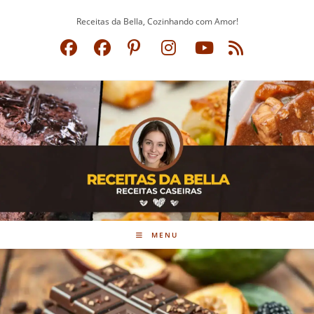
Ir
Receitas da Bella, Cozinhando com Amor!
para
o
conteúdo
MENU