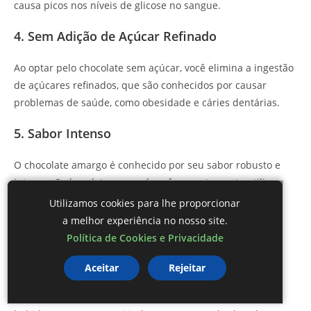
causa picos nos níveis de glicose no sangue.
4. Sem Adição de Açúcar Refinado
Ao optar pelo chocolate sem açúcar, você elimina a ingestão
de açúcares refinados, que são conhecidos por causar
problemas de saúde, como obesidade e cáries dentárias.
5. Sabor Intenso
O chocolate amargo é conhecido por seu sabor robusto e
intenso. O chocolate sem açúcar frequentemente utiliza a
qualidade superior do cacau, resultando em uma
Utilizamos cookies para lhe proporcionar
experiência gustativa rica.
a melhor experiência no nosso site.
Política de Cookies e Privacidade
6. Flexibilidade de Uso
Aceitar
Rejeitar
O chocolate sem açúcar é versátil e pode ser usado em
diversas receitas, como bolos, mousses e até mesmo em