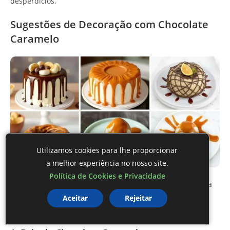
desperdícios.
Sugestões de Decoração com Chocolate
Caramelo
Utilizamos cookies para lhe proporcionar
a melhor experiência no nosso site.
Política de Cookies e Privacidade
Decorar com
chocolate caramelo
traz um toque especial a
qualquer sobremesa. Aqui estão algumas sugestões
Aceitar
Rejeitar
criativas para fazer sua apresentação brilhar: