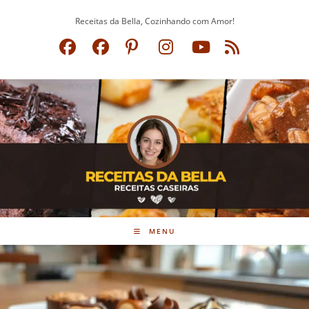
Ir
Receitas da Bella, Cozinhando com Amor!
para
o
conteúdo
MENU