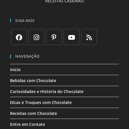
RECEITAS CASEIRAS!
SIGA-NOS
Abre
Abre
Abre
Abre
Abre
em
em
em
em
em
NAVEGAÇÃO
uma
uma
uma
uma
uma
Início
nova
nova
nova
nova
nova
aba
aba
aba
aba
aba
Bebidas com Chocolate
Curiosidades e História do Chocolate
Dicas e Truques com Chocolate
Receitas com Chocolate
Entre em Contato