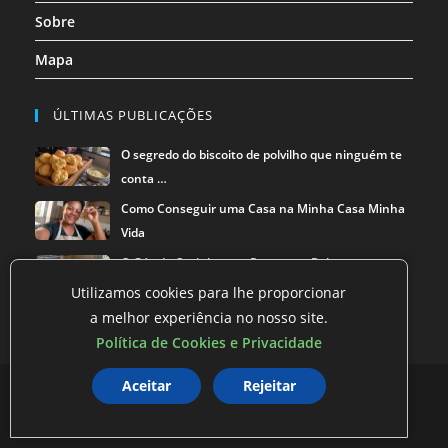
Sobre
Mapa
ÚLTIMAS PUBLICAÇÕES
O segredo do biscoito de polvilho que ninguém te
conta …
Como Conseguir uma Casa na Minha Casa Minha
Vida
O Gás de Cozinha que Pesava no Bolso — e a
Solução que …
Utilizamos cookies para lhe proporcionar
a melhor experiência no nosso site.
Política de Cookies e Privacidade
Aceitar
Rejeitar
Política de privacidade
Termos de Uso
Exclusão de Dados
©
O Mestre dos Blogs
2026