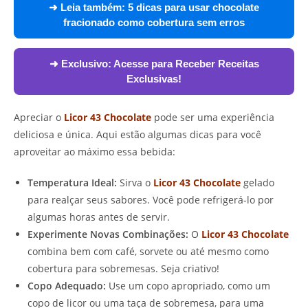
➜ Leia também:
5 dicas para usar chocolate
fracionado como cobertura sem erros
➜ Exclusivo:
Acesse para Receber Receitas
Exclusivas!
Apreciar o
Licor 43 Chocolate
pode ser uma experiência
deliciosa e única. Aqui estão algumas dicas para você
aproveitar ao máximo essa bebida:
Temperatura Ideal:
Sirva o
Licor 43 Chocolate
gelado
para realçar seus sabores. Você pode refrigerá-lo por
algumas horas antes de servir.
Experimente Novas Combinações:
O
Licor 43 Chocolate
combina bem com café, sorvete ou até mesmo como
cobertura para sobremesas. Seja criativo!
Copo Adequado:
Use um copo apropriado, como um
copo de licor ou uma taça de sobremesa, para uma