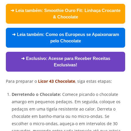
➜ Leia também:
Smoothie Ouro Fit: Linhaça Crocante
& Chocolate
➜ Leia também:
Como os Europeus se Apaixonaram
pelo Chocolate
➜ Exclusivo:
Acesse para Receber Receitas
Exclusivas!
Para preparar o
Licor 43 Chocolate
, siga estas etapas:
Derretendo o Chocolate:
Comece picando o chocolate
amargo em pequenos pedaços. Em seguida, coloque os
pedaços em uma tigela resistente ao calor. Derreta o
chocolate em banho-maria ou no micro-ondas. Se
escolher o micro-ondas, aqueça-o em intervalos de 30
segundos, mexendo entre cada intervalo até que esteja