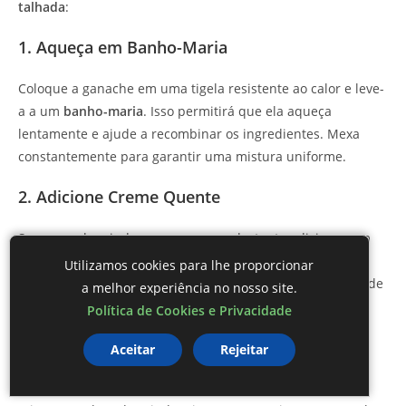
talhada
:
1. Aqueça em Banho-Maria
Coloque a ganache em uma tigela resistente ao calor e leve-
a a um
banho-maria
. Isso permitirá que ela aqueça
lentamente e ajude a recombinar os ingredientes. Mexa
constantemente para garantir uma mistura uniforme.
2. Adicione Creme Quente
Se a ganache ainda parecer separada, tente adicionar um
pouco de
creme de leite quente
. Adicione aos poucos
Utilizamos cookies para lhe proporcionar
enquanto mistura gentilmente. Isso pode ajudar a trazer de
a melhor experiência no nosso site.
volta a emulsão.
Política de Cookies e Privacidade
3. Misture Com um Batedor
Aceitar
Rejeitar
Use um
batedor
em vez de uma colher ou espátula para