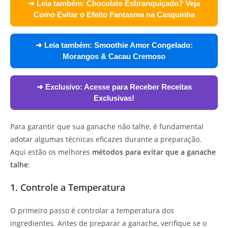
➜ Leia também:
Chocolate Esbranquiçado? Veja
Como Evitar o Efeito Fantasma na Casquinha
➜ Leia também:
Smoothie Amor Congelado:
Morangos & Cacau Cremoso
➜ Exclusivo:
Acesse para Receber Receitas
Exclusivas!
Para garantir que sua ganache não talhe, é fundamental
adotar algumas técnicas eficazes durante a preparação.
Aqui estão os melhores
métodos para evitar que a ganache
talhe
:
1. Controle a Temperatura
O primeiro passo é controlar a temperatura dos
ingredientes. Antes de preparar a ganache, verifique se o