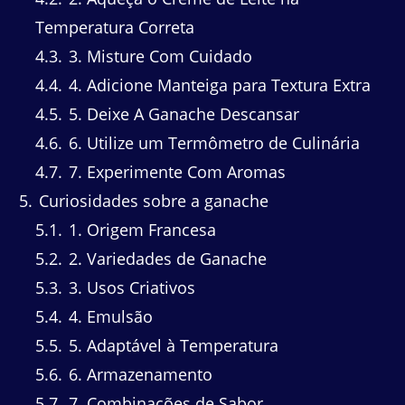
Temperatura Correta
4.3
3. Misture Com Cuidado
4.4
4. Adicione Manteiga para Textura Extra
4.5
5. Deixe A Ganache Descansar
4.6
6. Utilize um Termômetro de Culinária
4.7
7. Experimente Com Aromas
5
Curiosidades sobre a ganache
5.1
1. Origem Francesa
5.2
2. Variedades de Ganache
5.3
3. Usos Criativos
5.4
4. Emulsão
5.5
5. Adaptável à Temperatura
5.6
6. Armazenamento
5.7
7. Combinações de Sabor