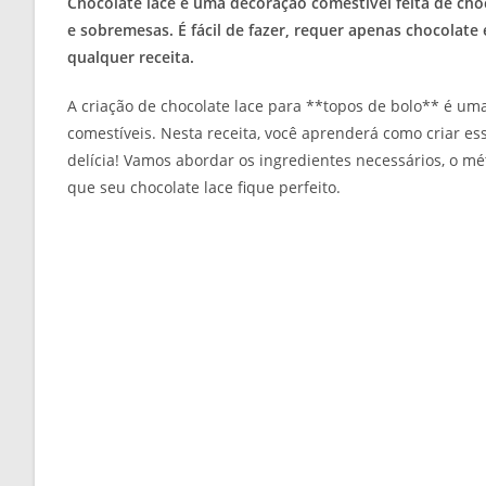
Chocolate lace é uma decoração comestível feita de cho
e sobremesas. É fácil de fazer, requer apenas chocolat
qualquer receita.
A criação de chocolate lace para **topos de bolo** é u
comestíveis. Nesta receita, você aprenderá como criar e
delícia! Vamos abordar os ingredientes necessários, o m
que seu chocolate lace fique perfeito.