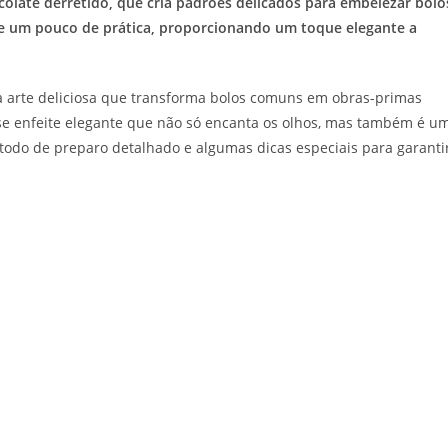
colate derretido, que cria padrões delicados para embelezar bolo
e e um pouco de prática, proporcionando um toque elegante a
ma arte deliciosa que transforma bolos comuns em obras-primas
sse enfeite elegante que não só encanta os olhos, mas também é u
étodo de preparo detalhado e algumas dicas especiais para garanti