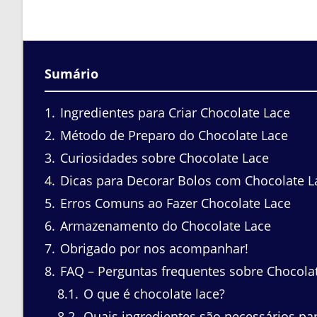
Sumário
1
Ingredientes para Criar Chocolate Lace
2
Método de Preparo do Chocolate Lace
3
Curiosidades sobre Chocolate Lace
4
Dicas para Decorar Bolos com Chocolate L
5
Erros Comuns ao Fazer Chocolate Lace
6
Armazenamento do Chocolate Lace
7
Obrigado por nos acompanhar!
8
FAQ – Perguntas frequentes sobre Chocola
8.1
O que é chocolate lace?
8.2
Quais ingredientes são necessários par