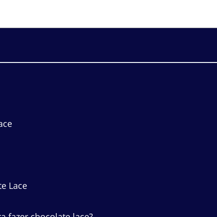
ace
te Lace
a fazer chocolate lace?