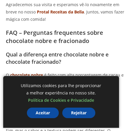
Agradecemos sua visita e esperamos vê-lo novamente em
breve no nosso
Protal Receitas da Bella
. Juntos, vamos fazer
mágica com comida!
FAQ – Perguntas frequentes sobre
chocolate nobre e fracionado
Qual a diferença entre chocolate nobre e
chocolate fracionado?
O
chocolate nobre
é feito com alta porcentagem de cacau e
manteiga de cacau, enquanto o
chocolate fracionado
Utilizamos cookies para lhe proporcionar
contém gorduras vegetais em vez de manteiga de cacau,
a melhor experiência no nosso site.
tornando-o mais acessível.
Política de Cookies e Privacidade
Posso usar chocolate fracionado em receitas
Aceitar
Rejeitar
que pedem chocolate nobre?
Sim, mas o sabor e a textura podem ser diferentes. O