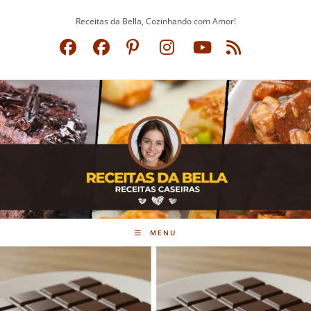
Ir
Receitas da Bella, Cozinhando com Amor!
para
o
conteúdo
MENU