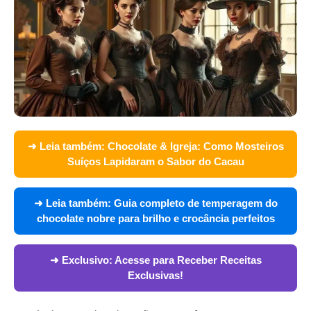
➜ Leia também:
Chocolate & Igreja: Como Mosteiros
Suíços Lapidaram o Sabor do Cacau
➜ Leia também:
Guia completo de temperagem do
chocolate nobre para brilho e crocância perfeitos
➜ Exclusivo:
Acesse para Receber Receitas
Exclusivas!