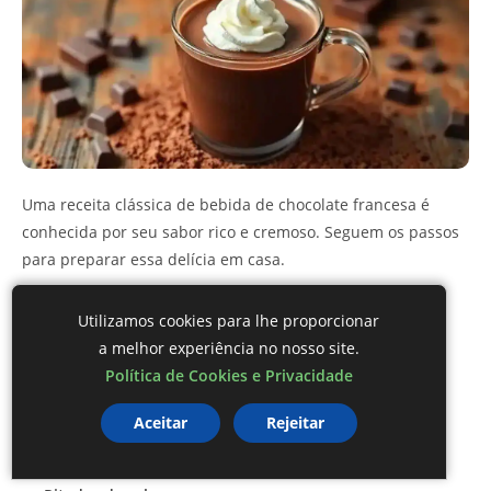
Uma receita clássica de bebida de chocolate francesa é
conhecida por seu sabor rico e cremoso. Seguem os passos
para preparar essa delícia em casa.
Ingredientes Necessários
Utilizamos cookies para lhe proporcionar
a melhor experiência no nosso site.
2 xícaras de leite integral
Política de Cookies e Privacidade
3 colheres de sopa de cacau em pó
4 colheres de sopa de açúcar
Aceitar
Rejeitar
50g de chocolate amargo picado
1 colher de chá de extrato de baunilha