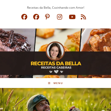
Ir
Receitas da Bella, Cozinhando com Amor!
para
o
conteúdo
MENU