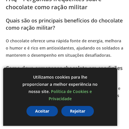
chocolate como ração militar
Quais são os principais benefícios do chocolate
como ração militar?
O chocolate oferece uma rápida fonte de energia, melhora
o humor e é rico em antioxidantes, ajudando os soldados a
manterem o desempenho em situações desafiadoras.
Como devo armazenar chocolate em condições
extremas?
Utilizamos cookies para lhe
proporcionar a melhor experiência no
O chocolate deve ser guardado em um local fresco, seco e
nosso site.
Política de Cookies e
em embalagens herméticas para evitar umidade e odores
Privacidade
indesejados.
Aceitar
Rejeitar
O chocolate pode realmente melhorar a
performance dos soldados?