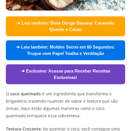
➜ Leia também:
Doce Dengo Banana: Caramelo
Quente e Cacau
➜ Leia também:
Moldes Secos em 60 Segundos:
Truque com Papel Toalha e Ventilação
➜ Exclusivo:
Acesse para Receber Receitas
Exclusivas!
O
coco queimado
é um ingrediente que transforma o
brigadeiro, trazendo nuances de sabor e textura que são
únicas. Aqui estão algumas maneiras como o coco
queimado enriquece essa sobremesa.
Textura Crocante:
Ao queimar o coco, você consegue uma