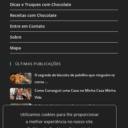
Dicas e Truques com Chocolate
Receitas com Chocolate
Entre em Contato
Sobre
Mapa
ÚLTIMAS PUBLICAÇÕES
O segredo do biscoito de polvilho que ninguém te
conta …
Como Conseguir uma Casa na Minha Casa Minha
Vida
O Gás de Cozinha que Pesava no Bolso — e a
Solução que …
Utilizamos cookies para lhe proporcionar
a melhor experiência no nosso site.