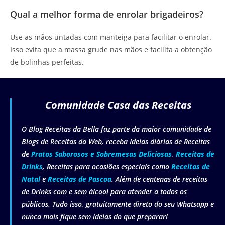
Qual a melhor forma de enrolar brigadeiros?
Use as mãos untadas com manteiga para facilitar o enrolar.
Isso evita que a massa grude nas mãos e facilita a obtenção
de bolinhas perfeitas.
Comunidade Casa das Receitas
O Blog Receitas da Bella faz parte da maior comunidade de
Blogs de Receitas da Web, receba Ideias diárias de Receitas
de
Pratos Saborosos e Sobremesas Deliciosas
,
Receitas de
Drinks
, Receitas para ocasiões especiais como
Receitas de
Natal
e
Receitas de Pascoa
. Além de centenas de receitas
de Drinks com e sem álcool para atender a todos os
públicos. Tudo isso, gratuitamente direto do seu Whatsapp e
nunca mais fique sem ideias do que preparar!