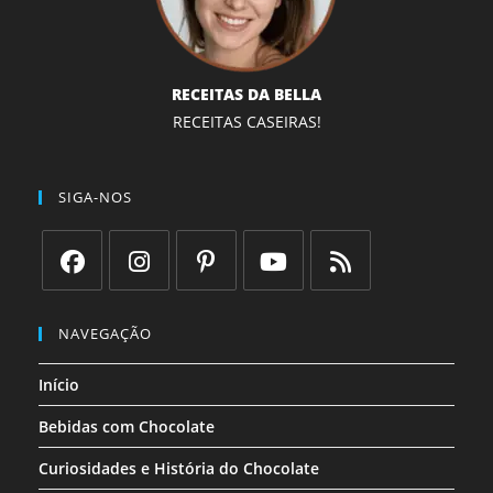
RECEITAS DA BELLA
RECEITAS CASEIRAS!
SIGA-NOS
Abre
Abre
Abre
Abre
Abre
em
em
em
em
em
NAVEGAÇÃO
uma
uma
uma
uma
uma
Início
nova
nova
nova
nova
nova
aba
aba
aba
aba
aba
Bebidas com Chocolate
Curiosidades e História do Chocolate