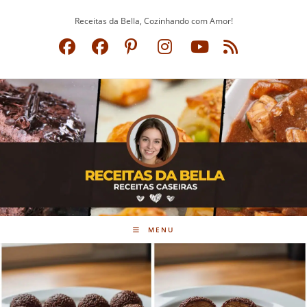
Ir
Receitas da Bella, Cozinhando com Amor!
para
o
conteúdo
MENU