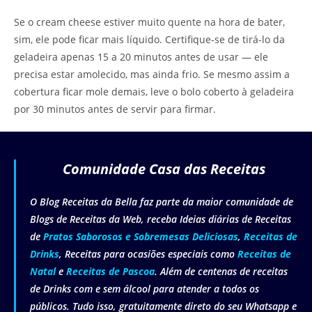
Se o cream cheese estiver muito quente na hora de bater,
sim, ele pode ficar mais líquido. Certifique-se de tirá-lo da
geladeira apenas 15 a 20 minutos antes de usar — ele
precisa estar amolecido, mas ainda frio. Se mesmo assim a
cobertura ficar mole demais, leve o bolo coberto à geladeira
por 30 minutos antes de servir para firmar.
Comunidade Casa das Receitas
O Blog Receitas da Bella faz parte da maior comunidade de
Blogs de Receitas da Web, receba Ideias diárias de Receitas
de
Pratos Saborosos e Sobremesas Deliciosas
,
Receitas de
Drinks
, Receitas para ocasiões especiais como
Receitas de
Natal
e
Receitas de Pascoa
. Além de centenas de receitas
de Drinks com e sem álcool para atender a todos os
públicos. Tudo isso, gratuitamente direto do seu Whatsapp e