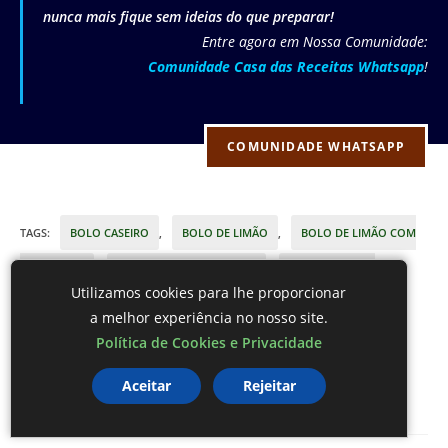
nunca mais fique sem ideias do que preparar!
Entre agora em Nossa Comunidade:
Comunidade Casa das Receitas Whatsapp
!
COMUNIDADE WHATSAPP
TAGS
:
BOLO CASEIRO
,
BOLO DE LIMÃO
,
BOLO DE LIMÃO COM
COBERTURA
,
BOLO DE LIMÃO FOFINHO
,
BOLO DE LIMÃO
Utilizamos cookies para lhe proporcionar
ÚMIDO
,
CAFÉ COM BOLO
,
CAFÉ DA TARDE
,
COMO FAZER
a melhor experiência no nosso site.
Política de Cookies e Privacidade
BOLO DE LIMÃO
,
RECEITA DE BOLO DE LIMÃO
,
RECEITA SEM
Aceitar
Rejeitar
GLÚTEN
,
RECEITAS DE BOLO