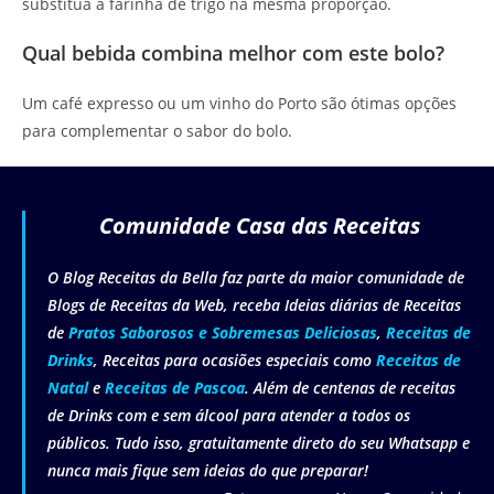
substitua a farinha de trigo na mesma proporção.
Qual bebida combina melhor com este bolo?
Um café expresso ou um vinho do Porto são ótimas opções
para complementar o sabor do bolo.
Comunidade Casa das Receitas
O Blog Receitas da Bella faz parte da maior comunidade de
Blogs de Receitas da Web, receba Ideias diárias de Receitas
de
Pratos Saborosos e Sobremesas Deliciosas
,
Receitas de
Drinks
, Receitas para ocasiões especiais como
Receitas de
Natal
e
Receitas de Pascoa
. Além de centenas de receitas
de Drinks com e sem álcool para atender a todos os
públicos. Tudo isso, gratuitamente direto do seu Whatsapp e
nunca mais fique sem ideias do que preparar!