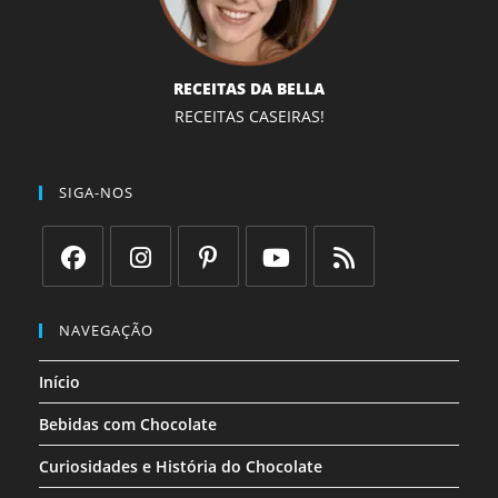
RECEITAS DA BELLA
RECEITAS CASEIRAS!
SIGA-NOS
Abre
Abre
Abre
Abre
Abre
em
em
em
em
em
NAVEGAÇÃO
uma
uma
uma
uma
uma
Início
nova
nova
nova
nova
nova
aba
aba
aba
aba
aba
Bebidas com Chocolate
Curiosidades e História do Chocolate