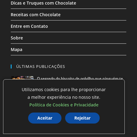
Dicas e Truques com Chocolate
Receitas com Chocolate
Entre em Contato
Sobre
Mapa
ÚLTIMAS PUBLICAÇÕES
O segredo do biscoito de polvilho que ninguém te
conta …
Utilizamos cookies para lhe proporcionar
Como Conseguir uma Casa na Minha Casa Minha
a melhor experiência no nosso site.
Vida
Política de Cookies e Privacidade
O Gás de Cozinha que Pesava no Bolso — e a
Aceitar
Rejeitar
Solução que …