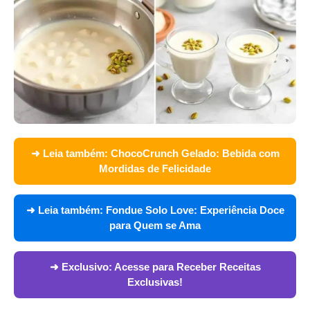
➜ Leia também:
ChocoCrunch Gelado: Bebida com
Mordidas de Felicidade
➜ Leia também:
Fondue Solo Love: Experiência Doce
para Quem se Ama
➜ Exclusivo:
Acesse para Receber Receitas
Exclusivas!