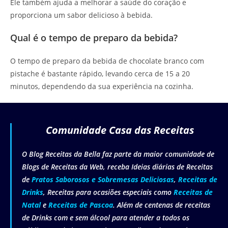
Ele também ajuda a melhorar a saúde do coração e
proporciona um sabor delicioso à bebida.
Qual é o tempo de preparo da bebida?
O tempo de preparo da bebida de chocolate branco com
pistache é bastante rápido, levando cerca de 15 a 20
minutos, dependendo da sua experiência na cozinha.
Comunidade Casa das Receitas
O Blog Receitas da Bella faz parte da maior comunidade de
Blogs de Receitas da Web, receba Ideias diárias de Receitas
de
Pratos Saborosos e Sobremesas Deliciosas
,
Receitas de
Drinks
, Receitas para ocasiões especiais como
Receitas de
Natal
e
Receitas de Pascoa
. Além de centenas de receitas
de Drinks com e sem álcool para atender a todos os